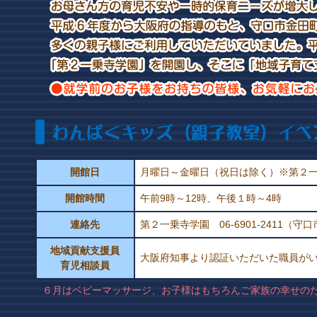
開館日
月曜日～金曜日（祝日は除く）※第２
開館時間
午前9時～12時、午後１時～4時
連絡先
第２一乗寺学園 06-6901-2411（守口
地域貢献支援員
大阪府知事より認証いただいた職員が
育児相談員
６月はベビーマッサージ、お子様はもちろんご家族の幸せのため